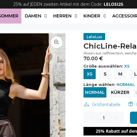
25% auf JEDEN zweiten Artikel mit dem Code:
LELOSI25
.
/SOMMER
DAMEN
HERREN
KINDER
ACCESSOI
LeloLux
ChicLine-Rel
Hosen aus raffiniertem, weich
70.00 €
Größe auswählen:
XS
XS
S
M
L
Länge wählen:
NORMAL
NORMAL
KÜRZER
Größentabelle
25% Rabatt auf den