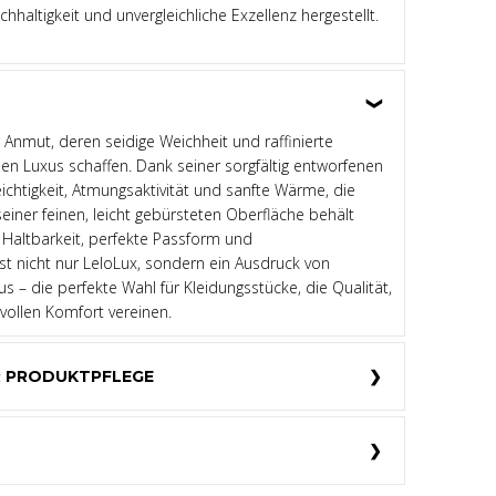
achhaltigkeit und unvergleichliche Exzellenz hergestellt.
r Anmut, deren seidige Weichheit und raffinierte
osen Luxus schaffen. Dank seiner sorgfältig entworfenen
eichtigkeit, Atmungsaktivität und sanfte Wärme, die
seiner feinen, leicht gebürsteten Oberfläche behält
Haltbarkeit, perfekte Passform und
st nicht nur LeloLux, sondern ein Ausdruck von
us – die perfekte Wahl für Kleidungsstücke, die Qualität,
ollen Komfort vereinen.
R PRODUKTPFLEGE