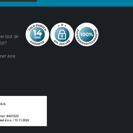
er bist dir
lst?
mer eine