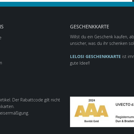
NS
GESCHENKKARTE
Willst du ein Geschenk kaufen, ab
e
unsicher, was du ihr schenken sol
LELOSI GESCHENKKARTE
ist im
m
gute Idee!!
tikel. Der Rabattcode gilt nicht
kkarten.
reisermäßigung.