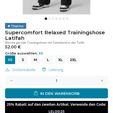
❄
Thermo
Supercomfort Relaxed Trainingshose
Latifah
Warme gerade Trainingshose mit Satinband in der Taille
52.00 €
Größe auswählen:
XS
XS
S
M
L
XL
2XL
Größentabelle
Lieferung
IN DEN WARENKORB
25% Rabatt auf den zweiten Artikel. Verwende den Code:
LELOSI25