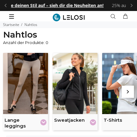
n an!
25% auf JEDEN zweiten Artikel mit dem Code:
LELOSI25
.
F
Startseite
Nahtlos
Nahtlos
Anzahl der Produkte: 0
Lange
Sweatjacken
T-Shirts
leggings