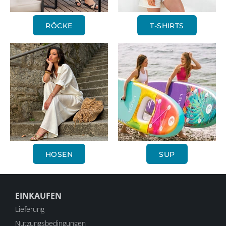
RÖCKE
T-SHIRTS
HOSEN
SUP
EINKAUFEN
Lieferung
Nutzungsbedingungen