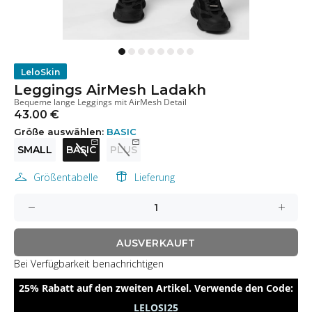
LeloSkin
Leggings AirMesh Ladakh
Bequeme lange Leggings mit AirMesh Detail
43.00 €
Größe auswählen:
BASIC
SMALL
BASIC
PLUS
Größentabelle
Lieferung
AUSVERKAUFT
Bei Verfügbarkeit benachrichtigen
25% Rabatt auf den zweiten Artikel. Verwende den Code:
LELOSI25