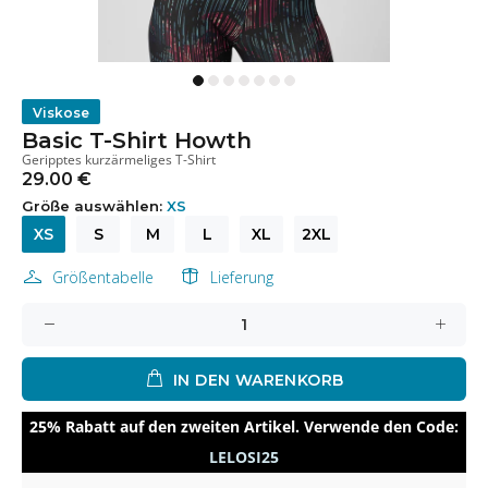
Viskose
Basic T-Shirt Howth
Geripptes kurzärmeliges T-Shirt
29.00 €
Größe auswählen:
XS
XS
S
M
L
XL
2XL
Größentabelle
Lieferung
IN DEN WARENKORB
25% Rabatt auf den zweiten Artikel. Verwende den Code:
LELOSI25