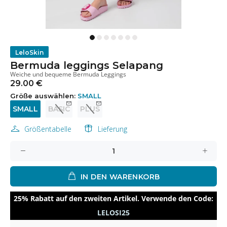
LeloSkin
Bermuda leggings Selapang
Weiche und bequeme Bermuda Leggings
29.00 €
Größe auswählen:
SMALL
SMALL
BASIC
PLUS
Größentabelle
Lieferung
IN DEN WARENKORB
25% Rabatt auf den zweiten Artikel. Verwende den Code:
LELOSI25