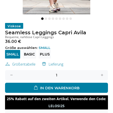
Viskose
Seamless Leggings Capri Avila
Bequeme, nahtlose Capri Leggings
36.00 €
Größe auswählen:
SMALL
SMALL
BASIC
PLUS
Größentabelle
Lieferung
IN DEN WARENKORB
25% Rabatt auf den zweiten Artikel. Verwende den Code:
LELOSI25