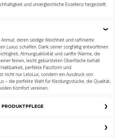
achhaltigkeit und unvergleichliche Exzellenz hergestellt.
r Anmut, deren seidige Weichheit und raffinierte
osen Luxus schaffen. Dank seiner sorgfältig entworfenen
eichtigkeit, Atmungsaktivität und sanfte Wärme, die
seiner feinen, leicht gebürsteten Oberfläche behält
Haltbarkeit, perfekte Passform und
st nicht nur LeloLux, sondern ein Ausdruck von
us – die perfekte Wahl für Kleidungsstücke, die Qualität,
ollen Komfort vereinen.
R PRODUKTPFLEGE