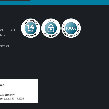
er bist dir
lst?
mer eine