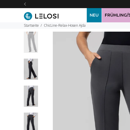
NEU
FRÜHLING
Startseite
ChicLine-Relax-Hosen Ajda