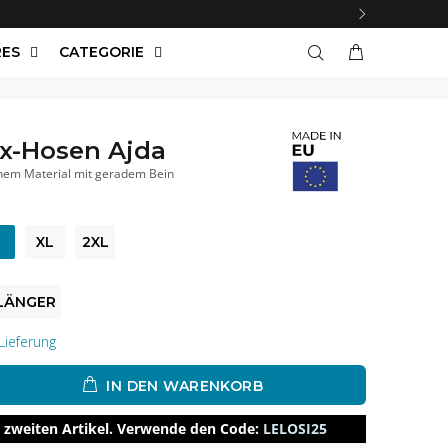
RES
CATEGORIE
ax-Hosen Ajda
hem Material mit geradem Bein
XL
2XL
LÄNGER
Lieferung
IN DEN WARENKORB
 zweiten Artikel. Verwende den Code:
LELOSI25