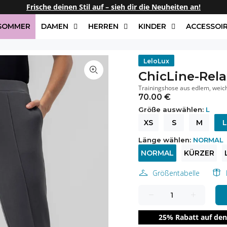
Frische deinen Stil auf – sieh dir die Neuheiten an!
/SOMMER
DAMEN
HERREN
KINDER
ACCESSOI
LeloLux
ChicLine-Rel
Trainingshose aus edlem, weic
70.00 €
Größe auswählen:
L
XS
S
M
L
Länge wählen:
NORMAL
NORMAL
KÜRZER
Größentabelle
25% Rabatt auf den