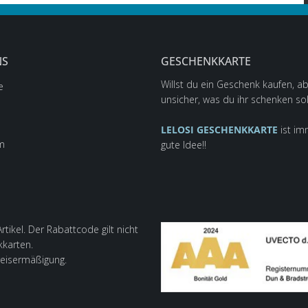
NS
GESCHENKKARTE
Willst du ein Geschenk kaufen, ab
e
unsicher, was du ihr schenken sol
LELOSI GESCHENKKARTE
ist im
m
gute Idee!!
tikel. Der Rabattcode gilt nicht
kkarten.
reisermäßigung.