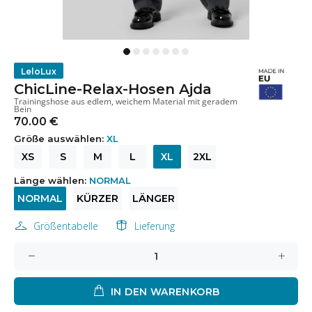
LeloLux
ChicLine-Relax-Hosen Ajda
Trainingshose aus edlem, weichem Material mit geradem
Bein
70.00 €
Größe auswählen:
XL
XS
S
M
L
XL
2XL
Länge wählen:
NORMAL
NORMAL
KÜRZER
LÄNGER
Größentabelle
Lieferung
IN DEN WARENKORB