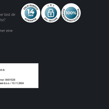
er bist dir
lst?
mer eine