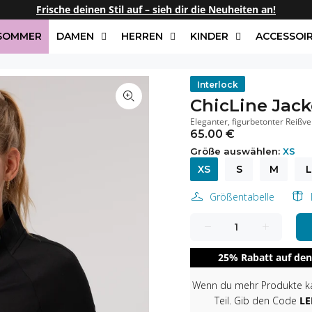
Frische deinen Stil auf – sieh dir die Neuheiten an!
/SOMMER
DAMEN
HERREN
KINDER
ACCESSOI
Interlock
ChicLine Jack
Eleganter, figurbetonter Reißve
65.00 €
Größe auswählen:
XS
XS
S
M
L
Größentabelle
25% Rabatt auf den
Wenn du mehr Produkte kau
Teil. Gib den Code
LE