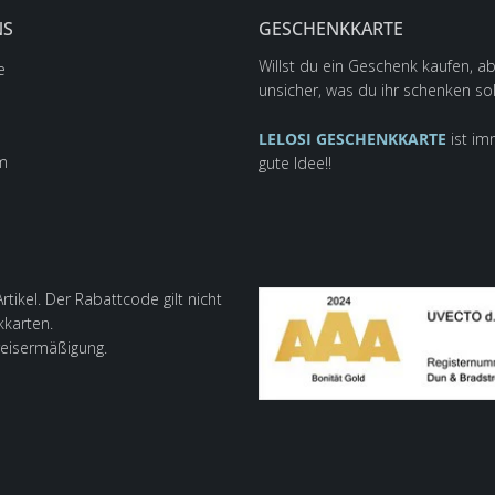
NS
GESCHENKKARTE
Willst du ein Geschenk kaufen, ab
e
unsicher, was du ihr schenken sol
LELOSI GESCHENKKARTE
ist im
m
gute Idee!!
tikel. Der Rabattcode gilt nicht
kkarten.
reisermäßigung.