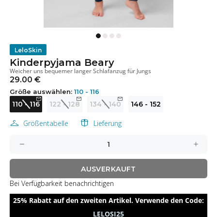
LeloSkin
Kinderpyjama Beary
Weicher uns bequemer langer Schlafanzug für Jungs
29.00 €
Größe auswählen:
110 - 116
110 - 116
122 - 128
134 - 140
146 - 152
Größentabelle
Lieferung
AUSVERKAUFT
Bei Verfügbarkeit benachrichtigen
25% Rabatt auf den zweiten Artikel. Verwende den Code:
LELOSI25