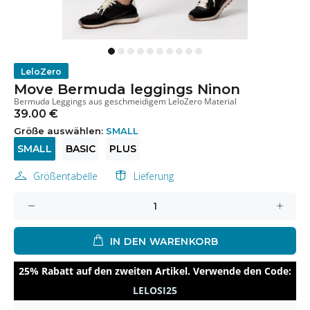
LeloZero
Move Bermuda leggings Ninon
Bermuda Leggings aus geschmeidigem LeloZero Material
39.00 €
Größe auswählen:
SMALL
SMALL
BASIC
PLUS
Größentabelle
Lieferung
IN DEN WARENKORB
25% Rabatt auf den zweiten Artikel. Verwende den Code:
LELOSI25