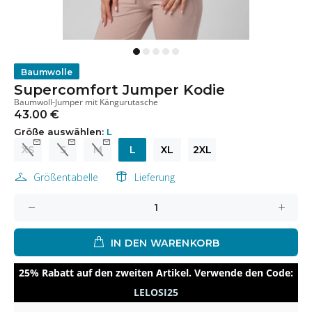
Baumwolle
Supercomfort Jumper Kodie
Baumwoll-Jumper mit Kängurutasche
43.00 €
Größe auswählen:
L
XS
S
M
L
XL
2XL
Größentabelle
Lieferung
IN DEN WARENKORB
25% Rabatt auf den zweiten Artikel. Verwende den Code:
LELOSI25