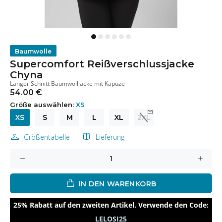
Baumwolle
Supercomfort Reißverschlussjacke
Chyna
Langer Schnitt Baumwolljacke mit Kapuze
54.00 €
Größe auswählen:
XS
XS
S
M
L
XL
2XL
Größentabelle
Lieferung
IN DEN WARENKORB
25% Rabatt auf den zweiten Artikel. Verwende den Code:
LELOSI25