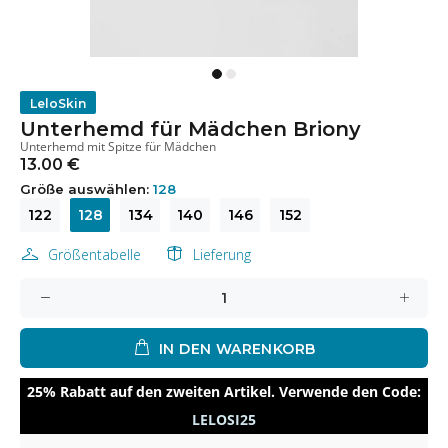
LeloSkin
Unterhemd für Mädchen Briony
Unterhemd mit Spitze für Mädchen
13.00 €
Größe auswählen:
128
122
128
134
140
146
152
Größentabelle
Lieferung
IN DEN WARENKORB
25% Rabatt auf den zweiten Artikel. Verwende den Code:
LELOSI25