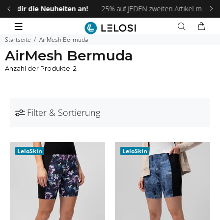
 an!
25% auf JEDEN zweiten Artikel mit dem Code:
LELOSI25
.
Fr
Startseite
AirMesh Bermuda
AirMesh Bermuda
Anzahl der Produkte: 2
Filter & Sortierung
LeloSkin
LeloSkin