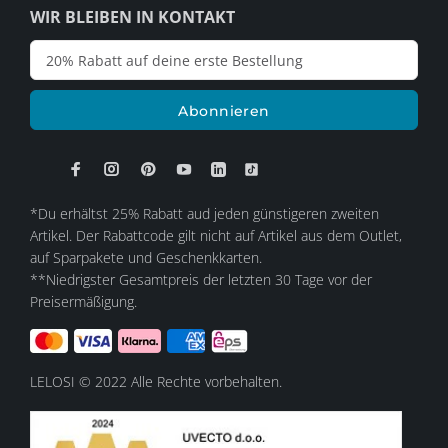
WIR BLEIBEN IN KONTAKT
Abonnieren
*Du erhältst 25% Rabatt aud jeden günstigeren zweiten
Artikel. Der Rabattcode gilt nicht auf Artikel aus dem Outlet,
auf Sparpakete und Geschenkkarten.
**Niedrigster Gesamtpreis der letzten 30 Tage vor der
Preisermäßigung.
LELOSI © 2022 Alle Rechte vorbehalten.