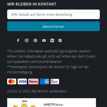
WIR BLEIBEN IN KONTAKT
Abonnieren
*Du erhältst 25% Rabatt aud jeden günstigeren zweiten
Artikel. Der Rabattcode gilt nicht auf Artikel aus dem Outlet,
auf Sparpakete und Geschenkkarten.
**Niedrigster Gesamtpreis der letzten 30 Tage vor der
Preisermäßigung.
LELOSI © 2022 Alle Rechte vorbehalten.