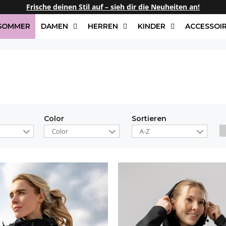
25% auf JEDEN zweiten Artikel mit dem Code:
LELOSI25
.
/SOMMER
DAMEN
HERREN
KINDER
ACCESSOI
Color
Sortieren
Color
A-Z