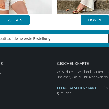
T-SHIRTS
HOSEN
NS
GESCHENKKARTE
Willst du ein Geschenk kaufen, abe
e
unsicher, was du ihr schenken sol
LELOSI GESCHENKKARTE
ist im
m
gute Idee!!