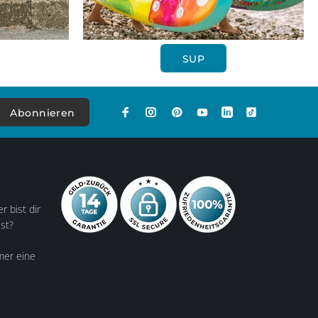
SUP
Abonnieren
r bist dir
lst?
mer eine