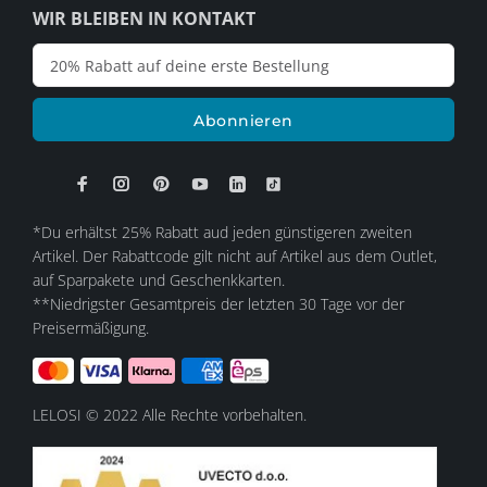
WIR BLEIBEN IN KONTAKT
Abonnieren
*Du erhältst 25% Rabatt aud jeden günstigeren zweiten
Artikel. Der Rabattcode gilt nicht auf Artikel aus dem Outlet,
auf Sparpakete und Geschenkkarten.
**Niedrigster Gesamtpreis der letzten 30 Tage vor der
Preisermäßigung.
LELOSI © 2022 Alle Rechte vorbehalten.