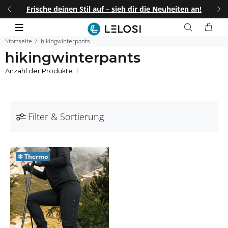
I25
.
Frische deinen Stil auf – sieh dir die Neuheiten an!
25%
Startseite
hikingwinterpants
hikingwinterpants
Anzahl der Produkte: 1
Filter & Sortierung
❄
Thermo