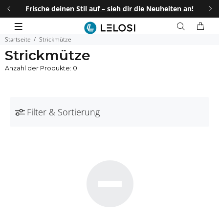
I25
.
Frische deinen Stil auf – sieh dir die Neuheiten an!
25%
Startseite
Strickmütze
Strickmütze
Anzahl der Produkte: 0
Filter & Sortierung