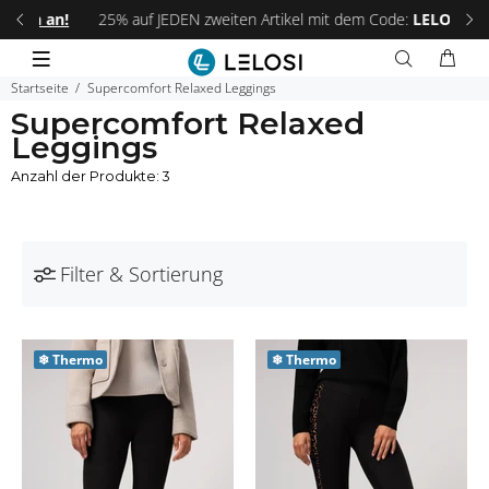
 an!
25% auf JEDEN zweiten Artikel mit dem Code:
LELOSI25
.
Fri
Startseite
Supercomfort Relaxed Leggings
Supercomfort Relaxed
Leggings
Anzahl der Produkte: 3
Filter & Sortierung
❄
Thermo
❄
Thermo