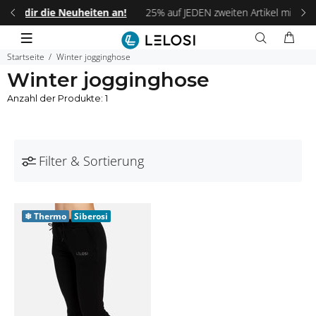
 an!
25% auf JEDEN zweiten Artikel mit dem Code:
LELOSI25
.
Fr
Startseite
Winter jogginghose
Winter jogginghose
Anzahl der Produkte: 1
Filter & Sortierung
❄
Thermo
Siberosi