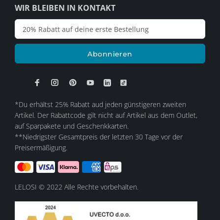
WIR BLEIBEN IN KONTAKT
Abonnieren
*Du erhältst 25% Rabatt aud jeden günstigeren zweiten
Artikel. Der Rabattcode gilt nicht auf Artikel aus dem Outlet,
auf Sparpakete und Geschenkkarten.
**Niedrigster Gesamtpreis der letzten 30 Tage vor der
Preisermäßigung.
LELOSI © 2022 Alle Rechte vorbehalten.