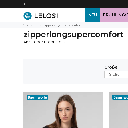
NEU
FRÜHLING
Startseite
zipperlongsupercomfort
zipperlongsupercomfort
Anzahl der Produkte: 3
Große
Große
Baumwolle
Baumwo