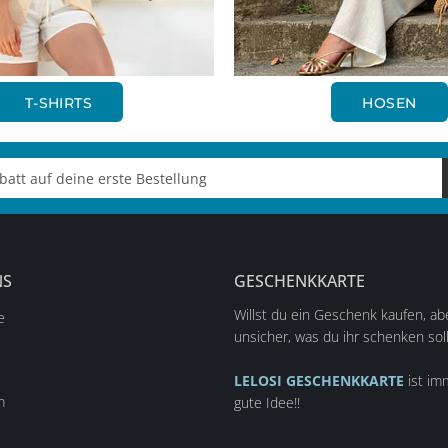
T-SHIRTS
HOSEN
NS
GESCHENKKARTE
Willst du ein Geschenk kaufen, abe
e
unsicher, was du ihr schenken sol
LELOSI GESCHENKKARTE
ist im
m
gute Idee!!