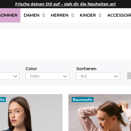
Frische deinen Stil auf – sieh dir die Neuheiten an!
/SOMMER
DAMEN
HERREN
KINDER
ACCESSOI
Color
Sortieren
Color
A-Z
lle
Baumwolle