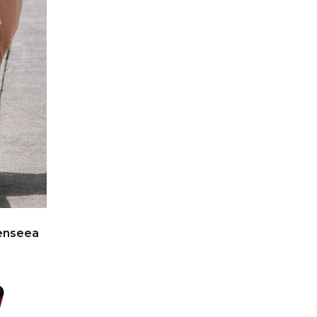
enseea
RB