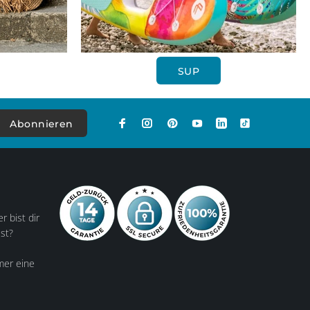
SUP
Abonnieren
r bist dir
lst?
mer eine