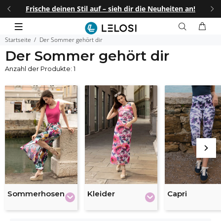
I25
.
Frische deinen Stil auf – sieh dir die Neuheiten an!
25%
Startseite
Der Sommer gehört dir
Der Sommer gehört dir
Anzahl der Produkte: 1
Sommerhosen
Kleider
Capri