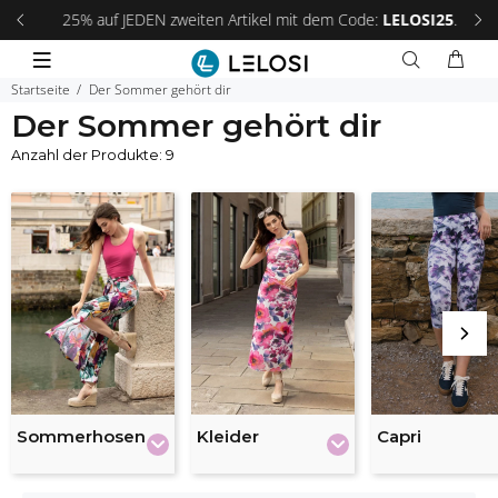
 an!
25% auf JEDEN zweiten Artikel mit dem Code:
LELOSI25
.
Fri
Startseite
Der Sommer gehört dir
Der Sommer gehört dir
Anzahl der Produkte: 9
Sommerhosen
Kleider
Capri