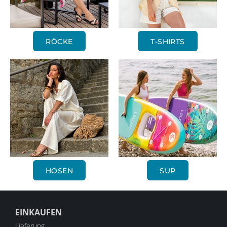
RÖCKE
T-SHIRTS
HOSEN
SUP
EINKAUFEN
Lieferung