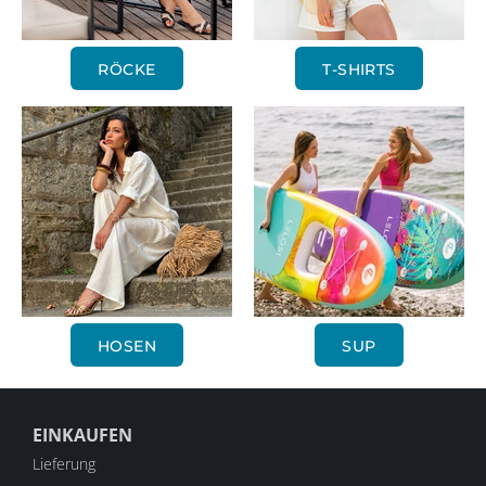
RÖCKE
T-SHIRTS
HOSEN
SUP
EINKAUFEN
Lieferung