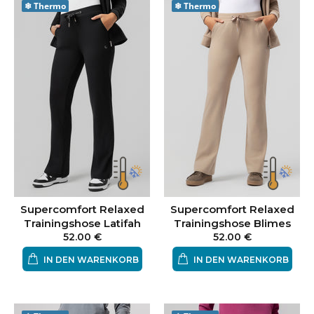
❄
Thermo
❄
Thermo
Was wird dich am meisten beeindrucken?
Außergewöhnliche Wärme und Weichheit der LELOSI
Fasern
Atmungsfähiges und nicht juckendes Material
Einzigartiges Design und einzigartige Farbauswahl
0% durchsichtig
Supercomfort Relaxed
Supercomfort Relaxed
Trainingshose Latifah
Trainingshose Blimes
52.00 €
52.00 €
IN DEN WARENKORB
IN DEN WARENKORB