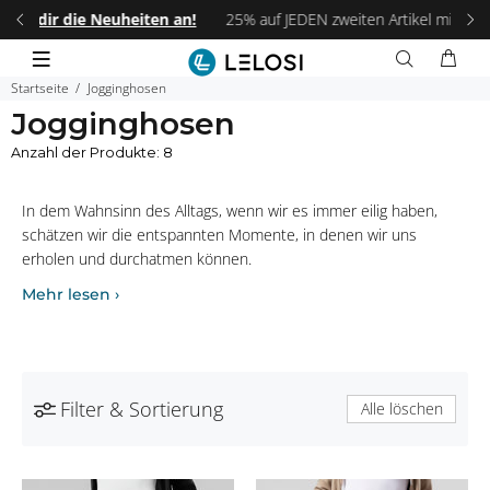
 an!
25% auf JEDEN zweiten Artikel mit dem Code:
LELOSI25
.
Fri
Startseite
Jogginghosen
Jogginghosen
Anzahl der Produkte: 8
In dem Wahnsinn des Alltags, wenn wir es immer eilig haben,
schätzen wir die entspannten Momente, in denen wir uns
erholen und durchatmen können.
Filter & Sortierung
Alle löschen