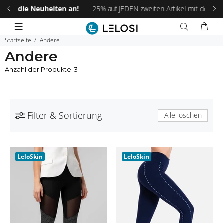
 an!
25% auf JEDEN zweiten Artikel mit dem Code:
LELOSI25
.
Fri
Startseite
Andere
Andere
Anzahl der Produkte: 3
Filter & Sortierung
Alle löschen
LeloSkin
LeloSkin