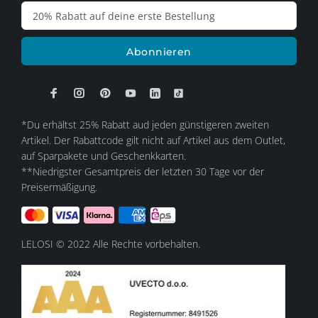
Abonnieren
*Du erhältst 25% Rabatt aud jeden günstigeren zweiten
Artikel. Der Rabattcode gilt nicht auf Artikel aus dem Outlet,
auf Sparpakete und Geschenkkarten.
**Niedrigster Gesamtpreis der letzten 30 Tage vor der
Preisermäßigung.
LELOSI © 2022 Alle Rechte vorbehalten.