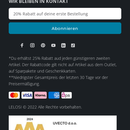
WIR BLEIBEN IN KONTAKT
Abonnieren
*Du erhältst 25% Rabatt aud jeden günstigeren zweiten
Artikel. Der Rabattcode gilt nicht auf Artikel aus dem Outlet,
auf Sparpakete und Geschenkkarten.
**Niedrigster Gesamtpreis der letzten 30 Tage vor der
Preisermäßigung.
LELOSI © 2022 Alle Rechte vorbehalten.