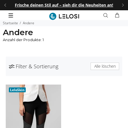
I25
.
Frische deinen Stil auf – sieh dir die Neuheiten an!
25%
Startseite
Andere
Andere
Anzahl der Produkte: 1
Filter & Sortierung
Alle löschen
LeloSkin