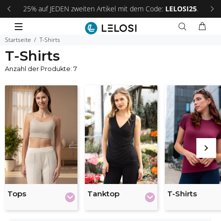
 an!
25% auf JEDEN zweiten Artikel mit dem Code:
LELOSI25
.
Fri
Startseite
T-Shirts
T-Shirts
Anzahl der Produkte: 7
Tops
Tanktop
T-Shirts