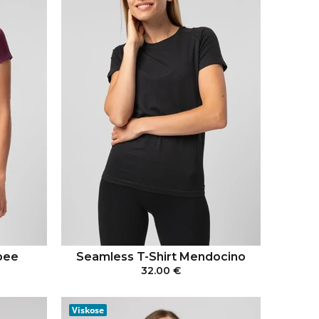
bee
Seamless T-Shirt Mendocino
32.00 €
RB
IN DEN WARENKORB
Viskose