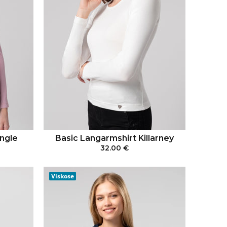
ngle
Basic Langarmshirt Killarney
32.00 €
RB
IN DEN WARENKORB
Viskose