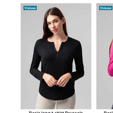
IN DEN WARENKORB
Viskose
Viskose