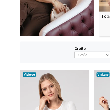
Top
Große
Große
Viskose
Viskose