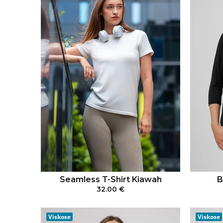
Seamless T-Shirt Kiawah
B
32.00 €
IN DEN WARENKORB
Viskose
Viskose