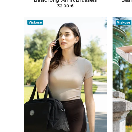
Basic long t-shirt Brussels
Basi
32.00 €
IN DEN WARENKORB
Viskose
Viskose