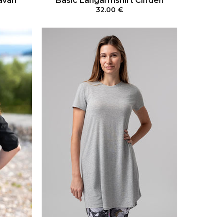
avan
Basic Langarmshirt Clifden
32.00 €
RB
IN DEN WARENKORB