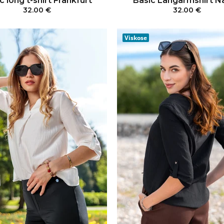
c long t-shirt Frankfurt
Basic Langarmshirt N
32.00 €
32.00 €
IN DEN WARENKORB
IN DEN WARENKO
Viskose