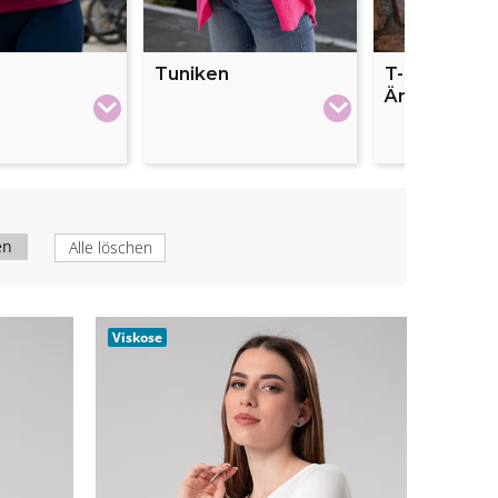
Tuniken
T-Shirts mit 
Ärmeln
en
Alle löschen
Viskose