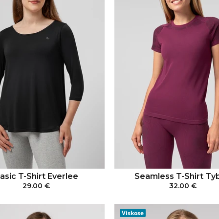
asic T-Shirt Everlee
Seamless T-Shirt Ty
29.00 €
32.00 €
IN DEN WARENKORB
IN DEN WARENKO
Viskose