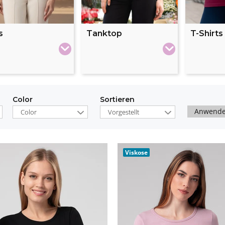
s
Tanktop
T-Shirts
Color
Sortieren
Anwend
Color
Vorgestellt
Viskose