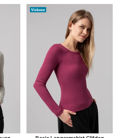
RB
IN DEN WARENKORB
Viskose