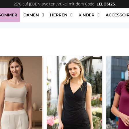
25% auf JEDEN zweiten Artikel mit dem Code:
LELOSI25
.
/SOMMER
DAMEN
HERREN
KINDER
ACCESSOI